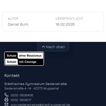
AUTOR
VERÖFFENTLICHT
Daniel Buhl
18.02.2026
Nach oben
Kontakt
Städtisches Gymnasium Sedanstraße
Sedanstraße 4–14 · 42275 Wuppertal
0202-5636456
0202-5638117
gym.sedanstrasse@stadt.wuppertal.de