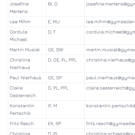
Josefine
BI, D
josefine.mertens@gy
Mertens
Lea Mihm
E, MU
lea.mihm@gymsedan
Cordula
D, F
cordula.michael@gy
Michael
Martin Musial
GE, SW
martin.musial@gyms
Christina
D, GE, PL, PPL
christina.nierhaus@
Nierhaus
Paul Nierhaus
GE, SP
paul.nierhaus@gyms
Claire
D, PL, PPL
claire.oesterreich@
Oesterreich
Konstantin
IF, M
konstantin.pertschi
Pertschik
Fritz Rasch
EK, SP
fritz.rasch@gymseda
Christina
D, PL
christina.scheele@g