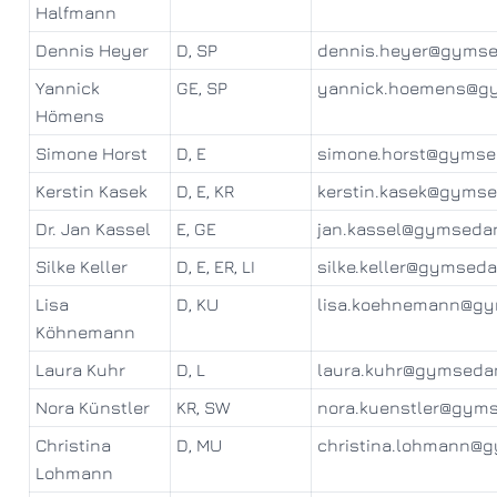
Halfmann
Dennis Heyer
D, SP
dennis.heyer@gymse
Yannick
GE, SP
yannick.hoemens@g
Hömens
Simone Horst
D, E
simone.horst@gymse
Kerstin Kasek
D, E, KR
kerstin.kasek@gyms
Dr. Jan Kassel
E, GE
jan.kassel@gymseda
Silke Keller
D, E, ER, LI
silke.keller@gymsed
Lisa
D, KU
lisa.koehnemann@g
Köhnemann
Laura Kuhr
D, L
laura.kuhr@gymseda
Nora Künstler
KR, SW
nora.kuenstler@gym
Christina
D, MU
christina.lohmann@
Lohmann