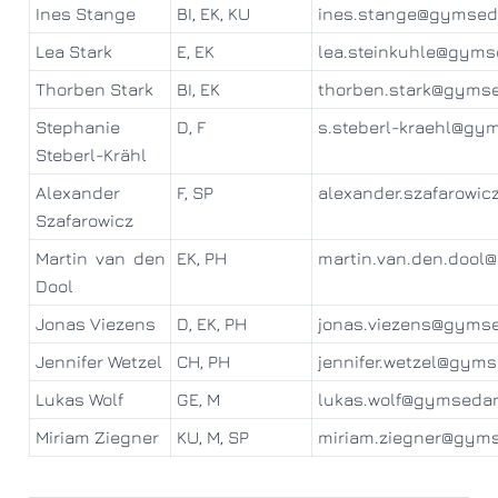
Ines Stange
BI, EK, KU
ines.stange@gymsed
Lea Stark
E, EK
lea.steinkuhle@gyms
Thorben Stark
BI, EK
thorben.stark@gyms
Stephanie
D, F
s.steberl-kraehl@gy
Steberl-Krähl
Alexander
F, SP
alexander.szafarowi
Szafarowicz
Martin van den
EK, PH
martin.van.den.doo
Dool
Jonas Viezens
D, EK, PH
jonas.viezens@gyms
Jennifer Wetzel
CH, PH
jennifer.wetzel@gym
Lukas Wolf
GE, M
lukas.wolf@gymseda
Miriam Ziegner
KU, M, SP
miriam.ziegner@gym