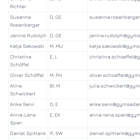
Richter
Susanne
D, GE
susanne.rosenberge
Rosenberger
Janine Rudolph
D, GE
janine.rudolph@gym
Katja Sakowski
M, MU
katja.sakowski@gym
Christina
E, L
christina.schoeffel
Schöffel
Oliver Schöffel
M, PH
oliver.schoeffel@gy
Aline
BI, M
julia.schwickert@gy
Schwickert
Anke Servi
D, E
anke.servi@gymseda
Anna-Lena
E, EK
anna-lena.span@gy
Span
Daniel Spittank
IF, SW
daniel.spittank@gym