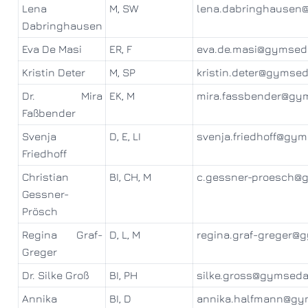
Lena
M, SW
lena.dabringhausen
Dabringhausen
Eva De Masi
ER, F
eva.de.masi@gymsed
Kristin Deter
M, SP
kristin.deter@gymse
Dr. Mira
EK, M
mira.fassbender@gy
Faßbender
Svenja
D, E, LI
svenja.friedhoff@gy
Friedhoff
Christian
BI, CH, M
c.gessner-proesch@
Gessner-
Prösch
Regina Graf-
D, L, M
regina.graf-greger@
Greger
Dr. Silke Groß
BI, PH
silke.gross@gymseda
Annika
BI, D
annika.halfmann@gy