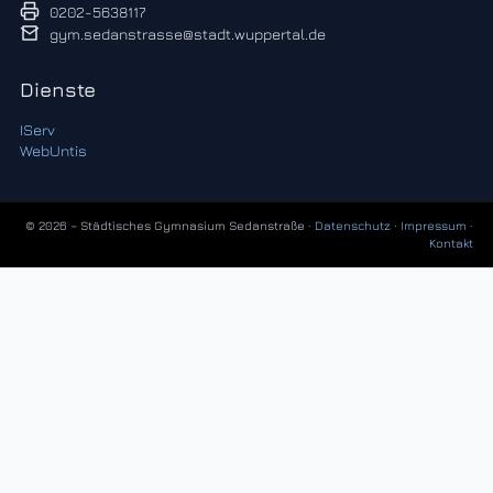
0202-5638117
gym.sedanstrasse@stadt.wuppertal.de
Dienste
IServ
WebUntis
© 2026 – Städtisches Gymnasium Sedanstraße ·
Datenschutz
·
Impressum
·
Kontakt