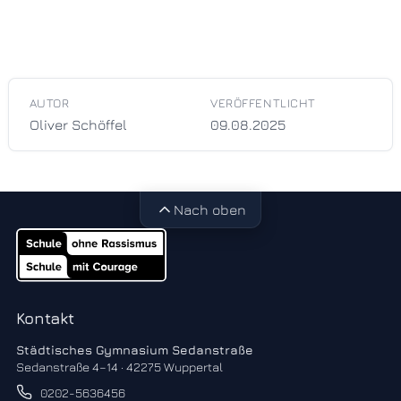
AUTOR
VERÖFFENTLICHT
Oliver Schöffel
09.08.2025
Nach oben
Kontakt
Städtisches Gymnasium Sedanstraße
Sedanstraße 4–14 · 42275 Wuppertal
0202-5636456