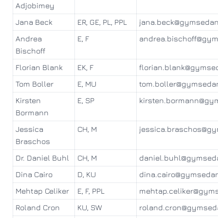
Adjobimey
Jana Beck
ER, GE, PL, PPL
jana.beck@gymsedan
Andrea
E, F
andrea.bischoff@gy
Bischoff
Florian Blank
EK, F
florian.blank@gymse
Tom Boller
E, MU
tom.boller@gymseda
Kirsten
E, SP
kirsten.bormann@gy
Bormann
Jessica
CH, M
jessica.braschos@g
Braschos
Dr. Daniel Buhl
CH, M
daniel.buhl@gymsed
Dina Cairo
D, KU
dina.cairo@gymseda
Mehtap Celiker
E, F, PPL
mehtap.celiker@gym
Roland Cron
KU, SW
roland.cron@gymsed