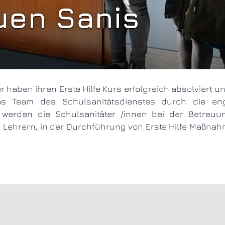
uen Sanis
as Team des Schulsanitätsdienstes durch die eng
t werden die Schulsanitäter /innen bei der Betreu
d Lehrern, in der Durchführung von Erste Hilfe Maßna